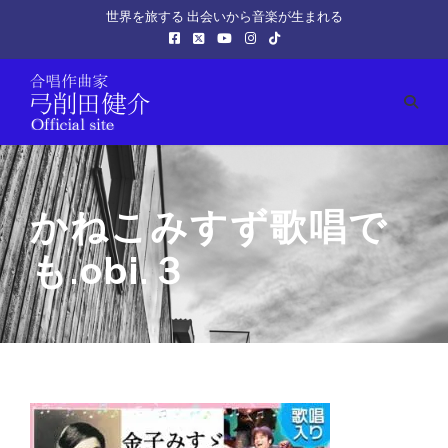
世界を旅する 出会いから音楽が生まれる
かねこみすず歌唱で
も.obi.３