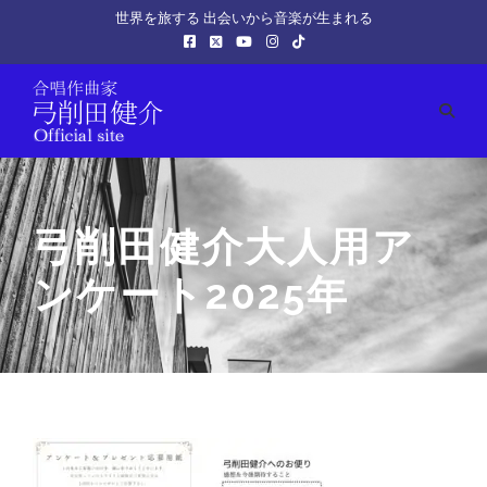
世界を旅する 出会いから音楽が生まれる
弓削田健介大人用ア
ンケート2025年