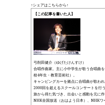
a
w
m
n
↑シェアはこちらから↑
c
it
ai
e
e
te
l
【この記事を書いた人】
b
r
o
o
k
弓削田健介（ゆげたけんすけ）
合唱作曲家。主に小中学生が歌う合唱曲を
校4年生・教育芸術社）。
キャンピングカーを拠点に合唱曲が歌われ
2000回を超えるスクールコンサートを行
旅から得た気づき、出会いと感動を元に作
NHK全国放送（おはよう日本）、NHK