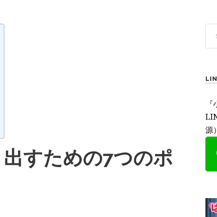
L
『
L
源
き出すための7つのポ