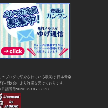
このブログで紹介されている歌詞は 日本音楽
著作権協会により許諾を受けております。
（許諾番号9020135001Y38029）