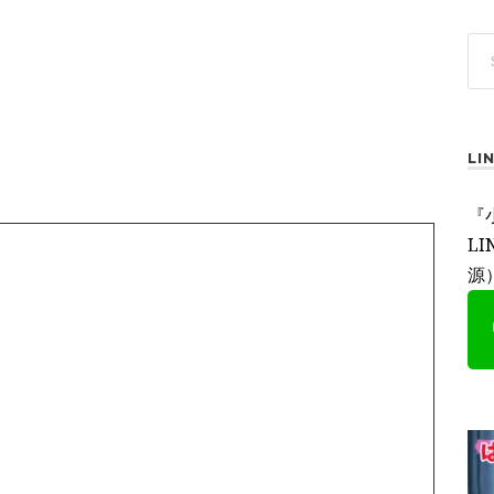
L
『
L
源