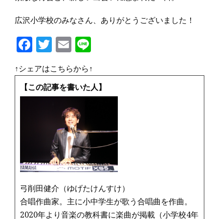
広沢小学校のみなさん、ありがとうございました！
F
T
E
Li
a
w
m
n
↑シェアはこちらから↑
c
it
ai
e
e
te
l
【この記事を書いた人】
b
r
o
o
k
弓削田健介（ゆげたけんすけ）
合唱作曲家。主に小中学生が歌う合唱曲を作曲。
2020年より音楽の教科書に楽曲が掲載（小学校4年