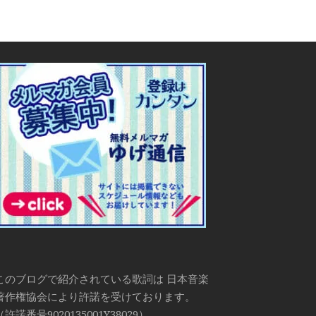
このブログで紹介されている歌詞は 日本音楽
著作権協会により許諾を受けております。
（許諾番号9020135001Y38029）