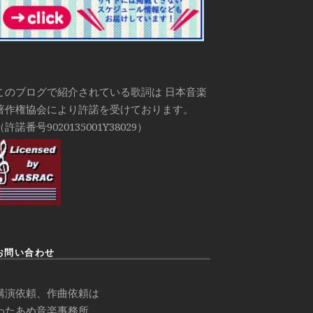
このブログで紹介されている歌詞は 日本音楽
著作権協会により許諾を受けております。
（許諾番号9020135001Y38029）
お問い合わせ
講演依頼、作曲依頼は
わたあめ音楽事務所