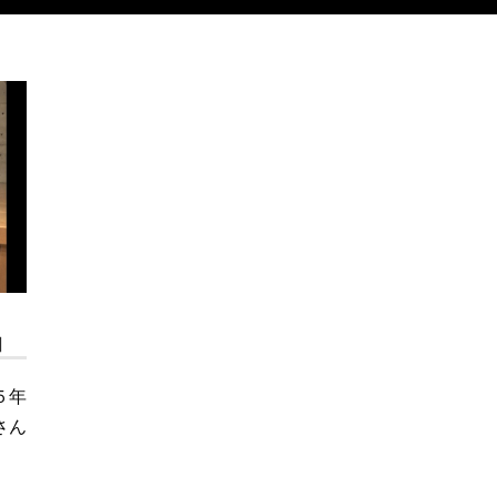
」
５年
さん