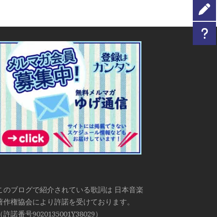
このブログで紹介されている歌詞は 日本音楽
著作権協会により許諾を受けております。
（許諾番号9020135001Y38029）