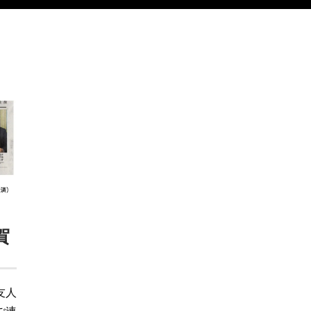
賀
友人
ご連