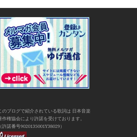
このブログで紹介されている歌詞は 日本音楽
著作権協会により許諾を受けております。
（許諾番号9020135001Y38029）