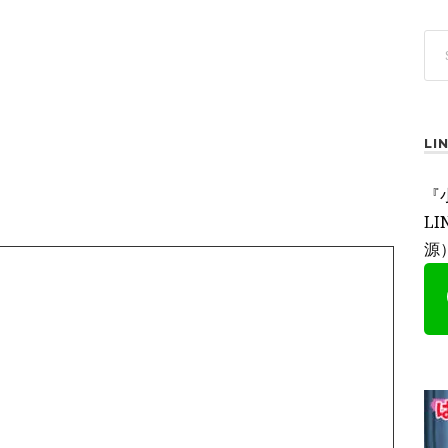
L
『
L
源