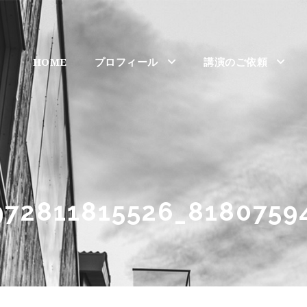
HOME
プロフィール
講演のご依頼
972811815526_8180759