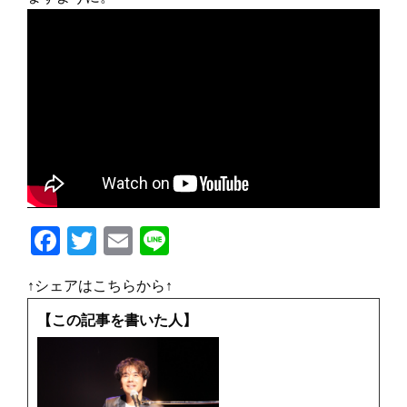
F
T
E
Li
a
w
m
n
↑シェアはこちらから↑
c
it
ai
e
e
te
l
【この記事を書いた人】
b
r
o