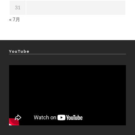
31
« 7月
YouTube