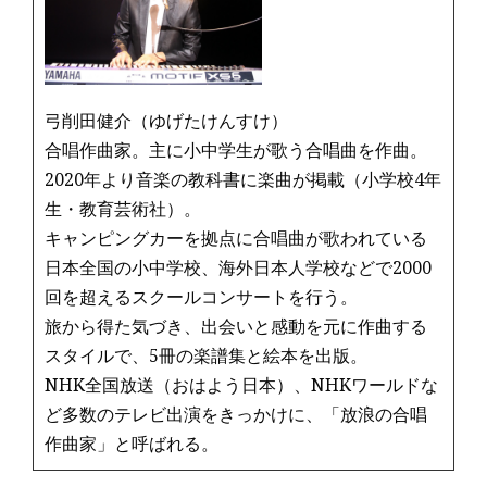
o
k
弓削田健介（ゆげたけんすけ）
合唱作曲家。主に小中学生が歌う合唱曲を作曲。
2020年より音楽の教科書に楽曲が掲載（小学校4年
生・教育芸術社）。
キャンピングカーを拠点に合唱曲が歌われている
日本全国の小中学校、海外日本人学校などで2000
回を超えるスクールコンサートを行う。
旅から得た気づき、出会いと感動を元に作曲する
スタイルで、5冊の楽譜集と絵本を出版。
NHK全国放送（おはよう日本）、NHKワールドな
ど多数のテレビ出演をきっかけに、「放浪の合唱
作曲家」と呼ばれる。