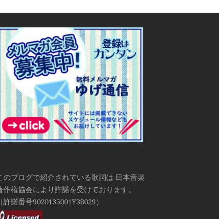
このブログで紹介されている歌詞は 日本音楽
著作権協会により許諾を受けております。
（許諾番号9020135001Y38029）