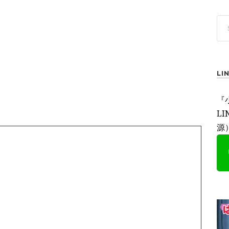
L
『
L
源