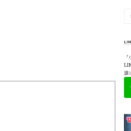
L
『
L
源