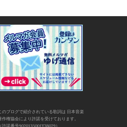
このブログで紹介されている歌詞は 日本音楽
著作権協会により許諾を受けております。
（許諾番号9020135001Y38029）