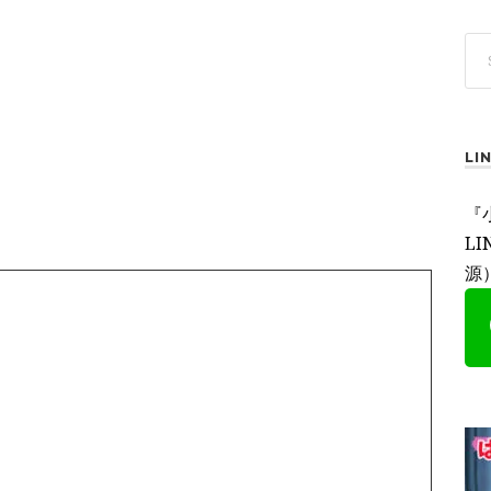
L
『
L
源