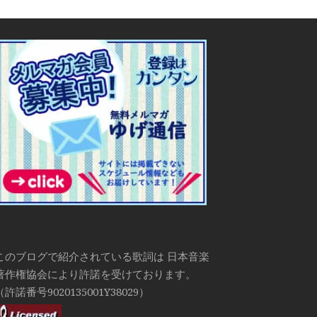
このブログで紹介されている歌詞は 日本音楽
著作権協会により許諾を受けております。
（許諾番号9020135001Y38029）