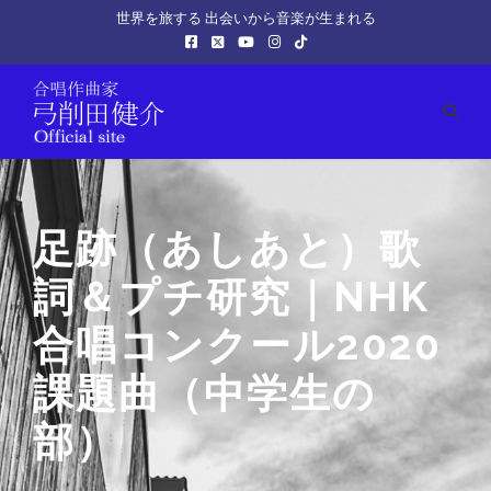
世界を旅する 出会いから音楽が生まれる
足跡（あしあと）歌
詞＆プチ研究｜NHK
合唱コンクール2020
課題曲（中学生の
部）