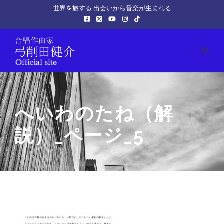
世界を旅する 出会いから音楽が生まれる
へいわのたね（解
説）_ページ_5