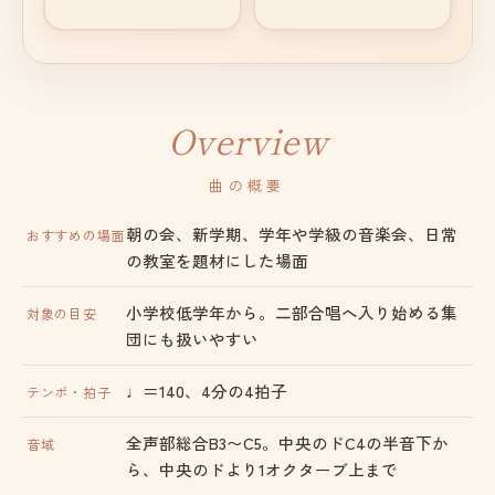
Overview
曲の概要
朝の会、新学期、学年や学級の音楽会、日常
おすすめの場面
の教室を題材にした場面
小学校低学年から。二部合唱へ入り始める集
対象の目安
団にも扱いやすい
♩＝140、4分の4拍子
テンポ・拍子
全声部総合B3〜C5。中央のドC4の半音下か
音域
ら、中央のドより1オクターブ上まで