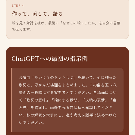
作って、直して、語る
絵を見て対話を続け、最後に「なぜこの絵にしたか」を自分の言葉
で伝えます。
ChatGPTへの最初の指示例
合唱曲「たいようのきょうしつ」を聴いて、心に残った
歌詞と、浮かんだ場面をまとめました。この曲を五〜八
場面の一枚絵にする案を考えてください。各場面につい
て「歌詞の意味」「絵にする瞬間」「人物の表情」「色
と光」を提案し、画像を作る前に私へ確認してくださ
い。私の解釈を大切にし、違う考えを勝手に決めつけな
いでください。