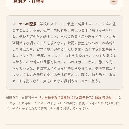
題材名・目標例
テーマへの配慮：
学校に来ること、教室に所属すること、友達と過
ごすことが、不安、孤立、欠席経験、環境の変化に触れる子もい
る。学校を好きだと話すこと、自分の教室を思い浮かべること、友
達関係を説明することを求めない。歌詞の教室を作品の中の場所と
して考えたり、ピアノや声部の変化だけを扱ったりする参加を選べ
るようにする。 元気、たいよう、おおきなゆめを、いつも明るく振
る舞うことや将来の目標を持つことへの圧力にしない。静かな光、
休んでいる光、まだ言葉にならない夢も含められる。夢や学校生活
について本人の経験を話す場合は任意とし、聴く、拍を示す、歌詞
カードを指すなど、声を出さない役割も同じ重さで扱う。
根拠資料：文部科学省
「小学校学習指導要領（平成29年告示）解説 音楽編」
。こ
こに示した内容は、たいようのきょうしつの楽譜と歌詞から考えられる提案例で
す。学校や子どもたちの実態に合わせて調整してください。