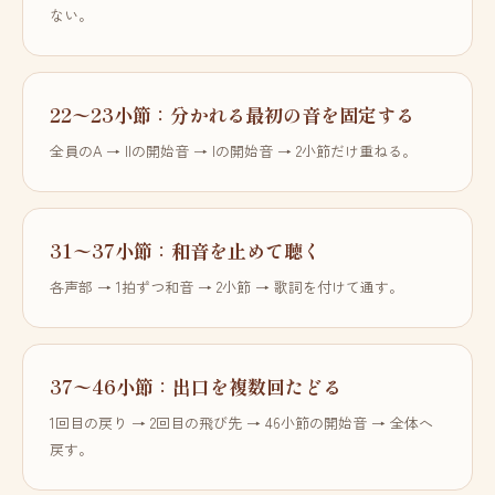
ない。
22〜23小節：分かれる最初の音を固定する
全員のA → IIの開始音 → Iの開始音 → 2小節だけ重ねる。
31〜37小節：和音を止めて聴く
各声部 → 1拍ずつ和音 → 2小節 → 歌詞を付けて通す。
37〜46小節：出口を複数回たどる
1回目の戻り → 2回目の飛び先 → 46小節の開始音 → 全体へ
戻す。