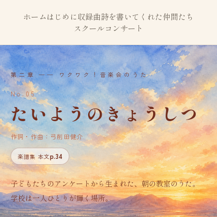
ホーム
はじめに
収録曲
詩を書いてくれた仲間たち
スクールコンサート
第二章 ── ワクワク！音楽会のうた
No.05
たいようのきょうしつ
作詞・作曲：弓削田健介
p.34
楽譜集 本文
子どもたちのアンケートから生まれた、朝の教室のうた。
学校は一人ひとりが輝く場所。