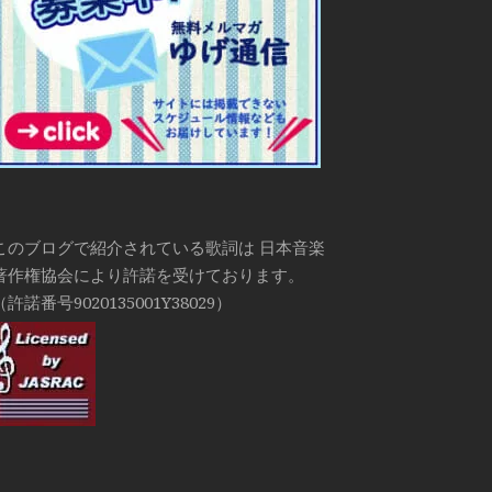
このブログで紹介されている歌詞は 日本音楽
著作権協会により許諾を受けております。
（許諾番号9020135001Y38029）