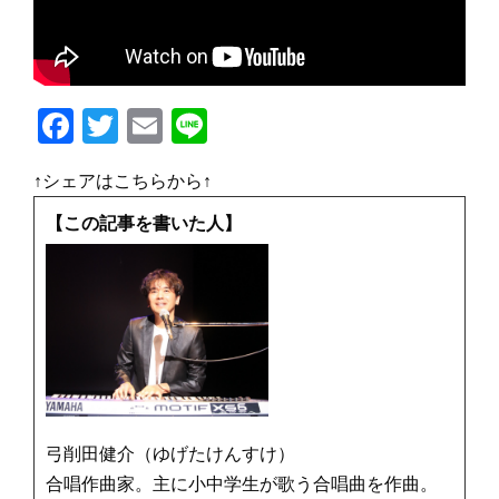
F
T
E
Li
a
w
m
n
↑シェアはこちらから↑
c
it
ai
e
e
te
l
【この記事を書いた人】
b
r
o
o
k
弓削田健介（ゆげたけんすけ）
合唱作曲家。主に小中学生が歌う合唱曲を作曲。