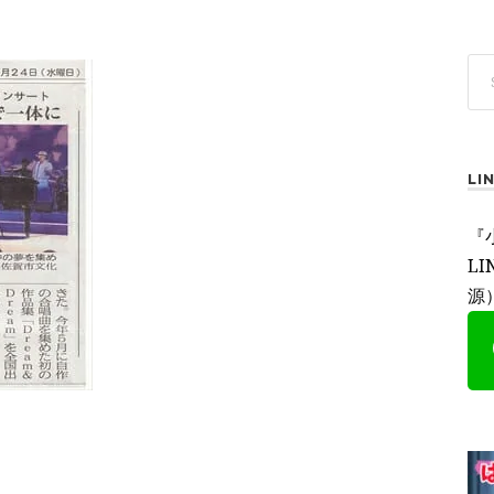
L
『
L
源