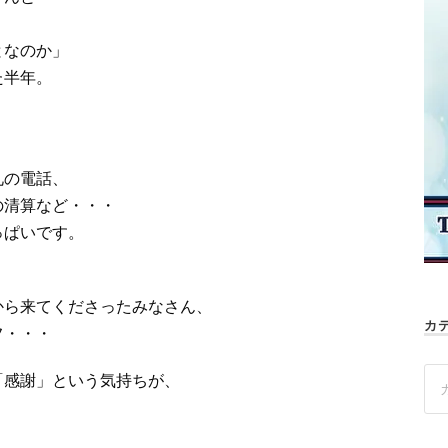
となのか」
た半年。
礼の電話、
の清算など・・・
っぱいです。
から来てくださったみなさん、
カ
フ・・・
「感謝」という気持ちが、
、