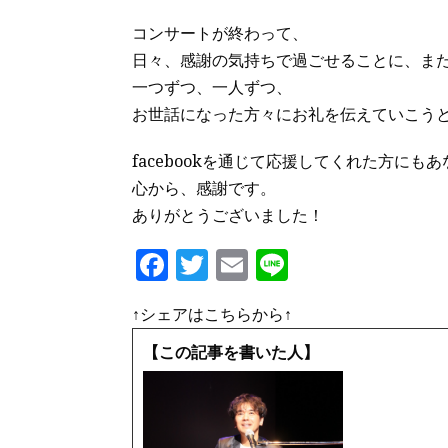
コンサートが終わって、
日々、感謝の気持ちで過ごせることに、ま
一つずつ、一人ずつ、
お世話になった方々にお礼を伝えていこう
facebookを通じて応援してくれた方にも
心から、感謝です。
ありがとうございました！
F
T
E
Li
a
w
m
n
↑シェアはこちらから↑
c
it
ai
e
e
te
l
【この記事を書いた人】
b
r
o