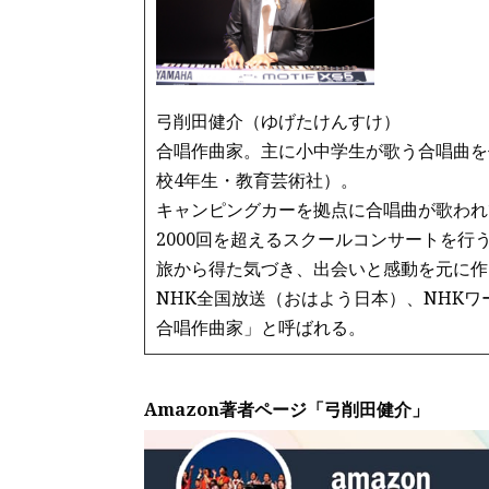
o
k
弓削田健介（ゆげたけんすけ）
合唱作曲家。主に小中学生が歌う合唱曲を
校4年生・教育芸術社）。
キャンピングカーを拠点に合唱曲が歌われ
2000回を超えるスクールコンサートを行
旅から得た気づき、出会いと感動を元に作
NHK全国放送（おはよう日本）、NHK
合唱作曲家」と呼ばれる。
Amazon著者ページ「弓削田健介」