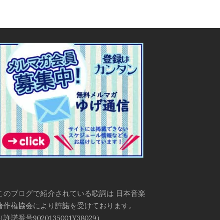
このブログで紹介されている歌詞は 日本音楽
著作権協会により許諾を受けております。
（許諾番号9020135001Y38029）