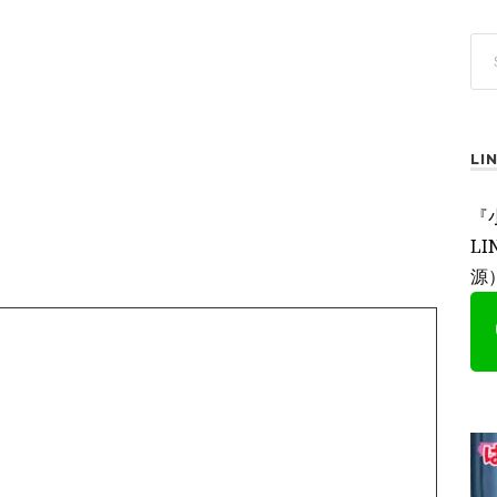
L
『
L
源