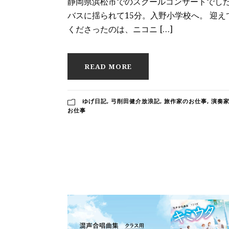
静岡県浜松市でのスクールコンサートでし
バスに揺られて15分。入野小学校へ。 迎え
くださったのは、ニコニ […]
READ MORE
ゆげ日記
,
弓削田健介放浪記
,
旅作家のお仕事
,
演奏
お仕事