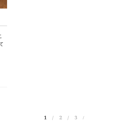
こ
て
1
2
3