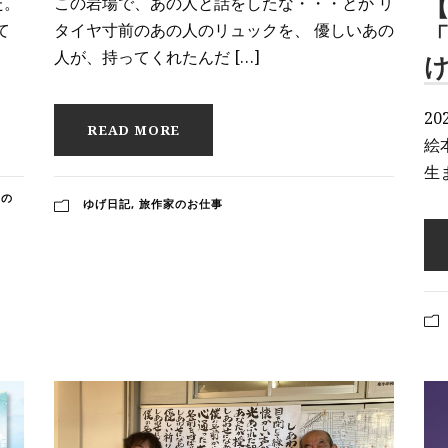
た。
この岩場で、あの人と話をしたな・・・とか リ
【
て
タイヤ寸前のあの人のリュックを、 優しいあの
人が、持ってくれたんだ […]
2
READ MORE
絵
生
家の
ゆげ日記
,
旅作家のお仕事