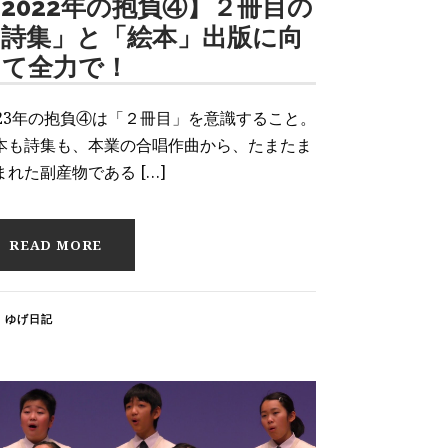
2022年の抱負④】２冊目の
「詩集」と「絵本」出版に向
けて全力で！
023年の抱負④は「２冊目」を意識すること。
本も詩集も、本業の合唱作曲から、たまたま
まれた副産物である […]
READ MORE
ゆげ日記