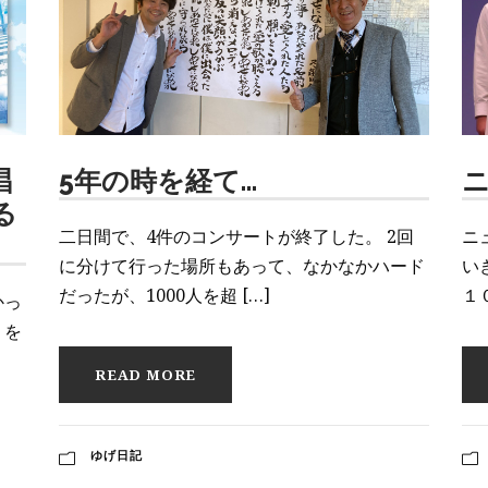
唱
5年の時を経て…
る
二日間で、4件のコンサートが終了した。 2回
ニ
に分けて行った場所もあって、なかなかハード
い
だったが、1000人を超 […]
１
かっ
」を
READ MORE
ゆげ日記