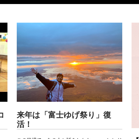
コ
来年は「富士ゆげ祭り」復
活！