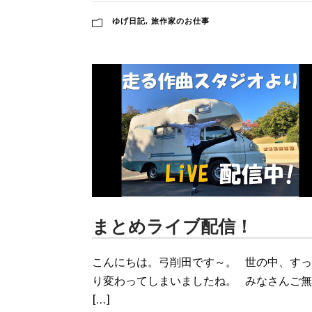
ゆげ日記
,
旅作家のお仕事
まとめライブ配信！
こんにちは。弓削田です～。 世の中、す
り変わってしまいましたね。 みなさんご無
[…]