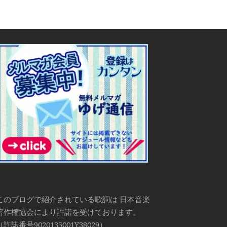
このブログで紹介されている歌詞は 日本音楽
著作権協会により許諾を受けております。
（許諾番号9020135001Y38029）