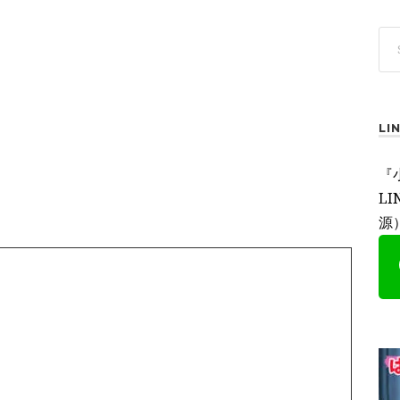
L
『
L
源