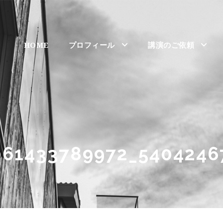
HOME
プロフィール
講演のご依頼
061433789972_5404246