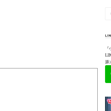
L
『
L
源