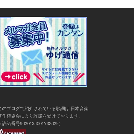
このブログで紹介されている歌詞は 日本音楽
著作権協会により許諾を受けております。
（許諾番号9020135001Y38029）