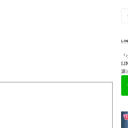
L
『
L
源