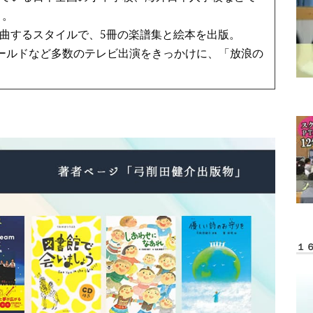
う。
曲するスタイルで、5冊の楽譜集と絵本を出版。
ワールドなど多数のテレビ出演をきっかけに、「放浪の
１