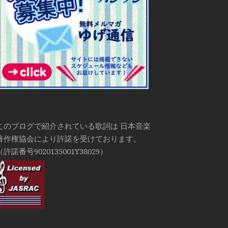
このブログで紹介されている歌詞は 日本音楽
著作権協会により許諾を受けております。
（許諾番号9020135001Y38029）