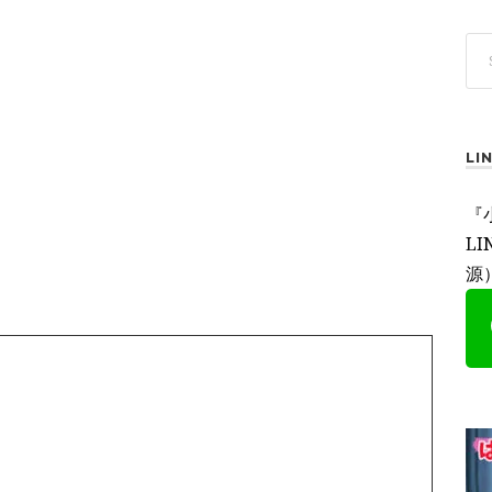
L
『
L
源