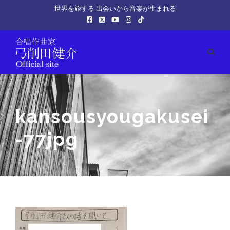
世界を旅する 出会いから音楽が生まれる
kansousyougakusei
-77jpg