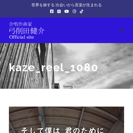
世界を旅する 出会いから音楽が生まれる
kaze_reel_1080
動
画
プ