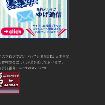
このブログで紹介されている歌詞は 日本音楽
著作権協会により許諾を受けております。
（許諾番号9020135001Y38029）