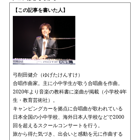
c
it
ai
e
e
te
l
【この記事を書いた人】
b
r
o
o
k
弓削田健介（ゆげたけんすけ）
合唱作曲家。主に小中学生が歌う合唱曲を作曲。
2020年より音楽の教科書に楽曲が掲載（小学校4年
生・教育芸術社）。
キャンピングカーを拠点に合唱曲が歌われている
日本全国の小中学校、海外日本人学校などで2000
回を超えるスクールコンサートを行う。
旅から得た気づき、出会いと感動を元に作曲する