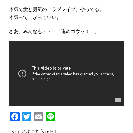
本気で愛と勇気の「ラブレイブ」やってる。
本気って、かっこいい。
さあ、みんなも・・・「進めゴウッ！！」
F
T
E
Li
a
w
m
n
↑シェアはこちらから↑