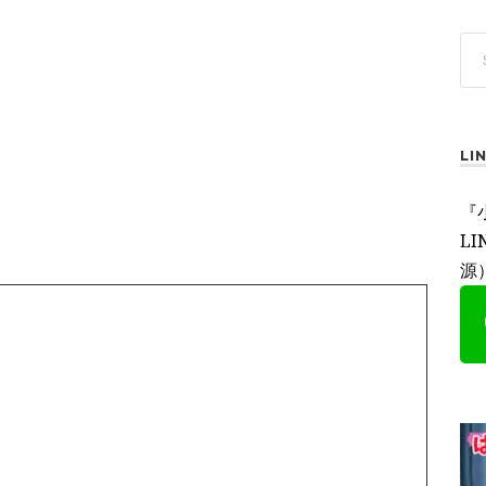
L
『
L
源