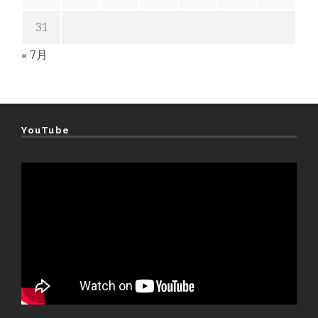
31
« 7月
YouTube