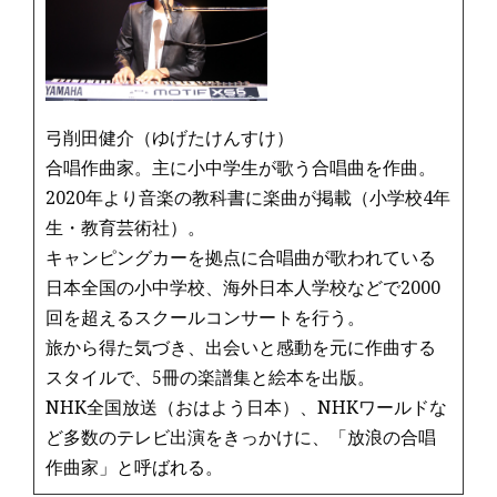
o
k
弓削田健介（ゆげたけんすけ）
合唱作曲家。主に小中学生が歌う合唱曲を作曲。
2020年より音楽の教科書に楽曲が掲載（小学校4年
生・教育芸術社）。
キャンピングカーを拠点に合唱曲が歌われている
日本全国の小中学校、海外日本人学校などで2000
回を超えるスクールコンサートを行う。
旅から得た気づき、出会いと感動を元に作曲する
スタイルで、5冊の楽譜集と絵本を出版。
NHK全国放送（おはよう日本）、NHKワールドな
ど多数のテレビ出演をきっかけに、「放浪の合唱
作曲家」と呼ばれる。