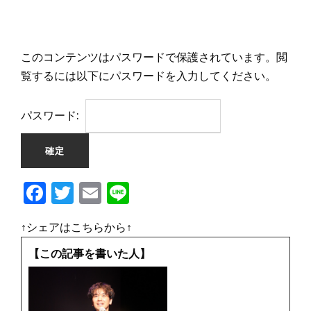
このコンテンツはパスワードで保護されています。閲
覧するには以下にパスワードを入力してください。
パスワード:
F
T
E
Li
a
w
m
n
↑シェアはこちらから↑
c
it
ai
e
e
te
l
【この記事を書いた人】
b
r
o