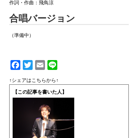
作詞・作曲：飛鳥涼
合唱バージョン
（準備中）
F
T
E
Li
a
w
m
n
↑シェアはこちらから↑
c
it
ai
e
e
te
l
【この記事を書いた人】
b
r
o
o
k