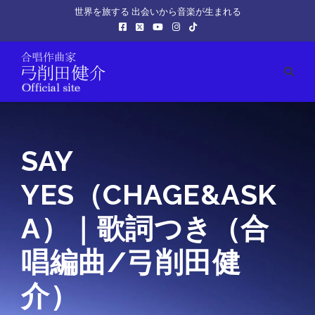
世界を旅する 出会いから音楽が生まれる
SAY
YES（CHAGE&ASK
A）｜歌詞つき（合
唱編曲/弓削田健
介）