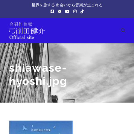
世界を旅する 出会いから音楽が生まれる
shiawase-
hyoshi.jpg