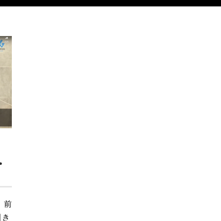
・
 前
引き