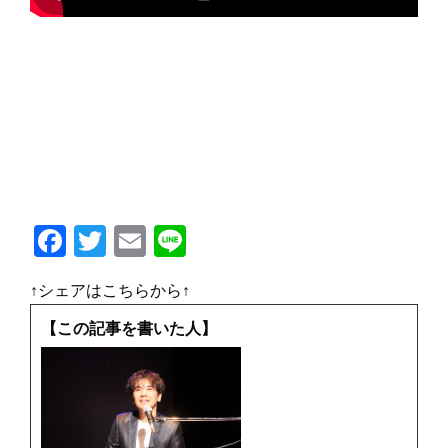
F
T
E
Li
a
w
m
n
↑シェアはこちらから↑
c
it
ai
e
e
te
l
【この記事を書いた人】
b
r
o
o