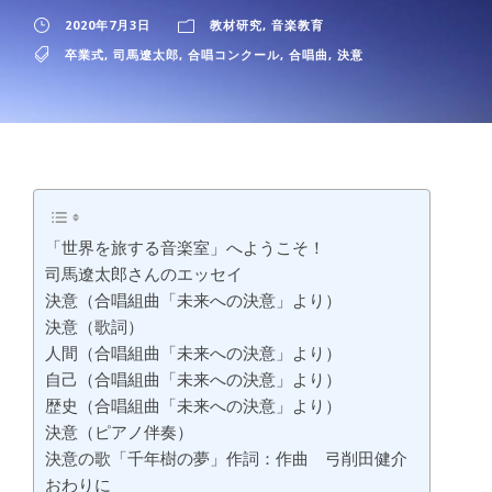
2020年7月3日
教材研究
,
音楽教育
卒業式
,
司馬遼太郎
,
合唱コンクール
,
合唱曲
,
決意
「世界を旅する音楽室」へようこそ！
司馬遼太郎さんのエッセイ
決意（合唱組曲「未来への決意」より）
決意（歌詞）
人間（合唱組曲「未来への決意」より）
自己（合唱組曲「未来への決意」より）
歴史（合唱組曲「未来への決意」より）
決意（ピアノ伴奏）
決意の歌「千年樹の夢」作詞：作曲 弓削田健介
おわりに