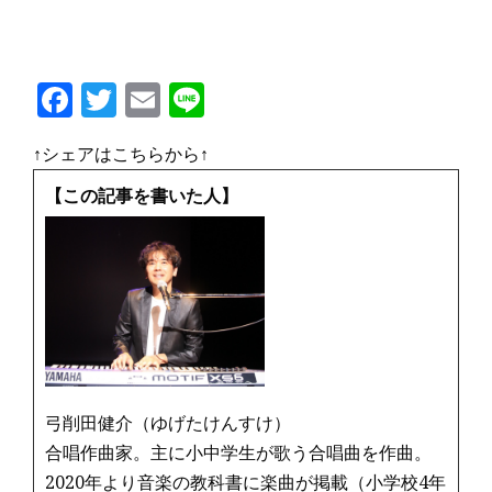
F
T
E
Li
a
w
m
n
↑シェアはこちらから↑
c
it
ai
e
e
te
l
【この記事を書いた人】
b
r
o
o
k
弓削田健介（ゆげたけんすけ）
合唱作曲家。主に小中学生が歌う合唱曲を作曲。
2020年より音楽の教科書に楽曲が掲載（小学校4年