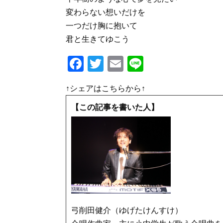
変わらない想いだけを
一つだけ胸に抱いて
君と生きてゆこう
F
T
E
Li
a
w
m
n
↑シェアはこちらから↑
c
it
ai
e
e
te
l
【この記事を書いた人】
b
r
o
o
k
弓削田健介（ゆげたけんすけ）