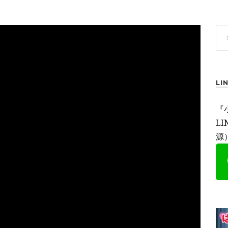
L
『
L
源