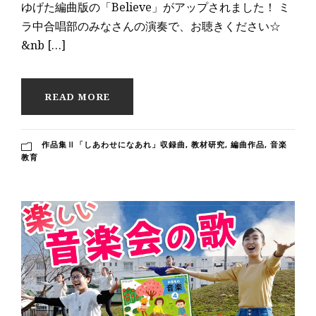
ゆげた編曲版の「Believe」がアップされました！ ミ
ラ中合唱部のみなさんの演奏で、お聴きください☆
&nb […]
READ MORE
作品集Ⅱ「しあわせになあれ」収録曲
,
教材研究
,
編曲作品
,
音楽
教育