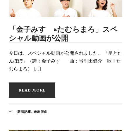
「金子みすゞ×たむらまろ」スペ
シャル動画が公開
今日は、スペシャル動画が公開されました。 「星とた
んぽぽ」（詩：金子みすゞ 曲：弓削田健介 歌：た
むらまろ） […]
READ MORE
新着記事
,
未出版曲