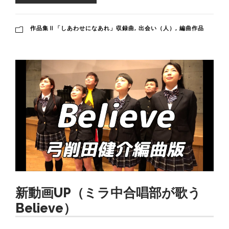
作品集Ⅱ「しあわせになあれ」収録曲
,
出会い（人）
,
編曲作品
新動画UP（ミラ中合唱部が歌う
Believe）