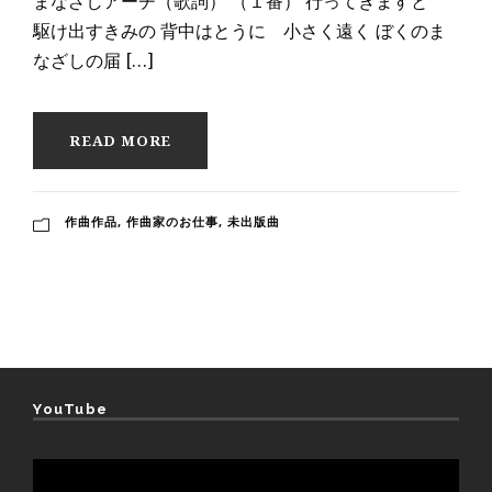
まなざしアーチ（歌詞） （１番） 行ってきますと
駆け出すきみの 背中はとうに 小さく遠く ぼくのま
なざしの届 […]
READ MORE
作曲作品
,
作曲家のお仕事
,
未出版曲
YouTube