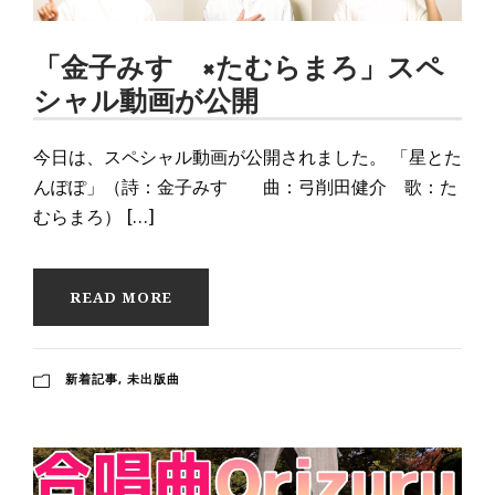
「金子みすゞ×たむらまろ」スペ
シャル動画が公開
今日は、スペシャル動画が公開されました。 「星とた
んぽぽ」（詩：金子みすゞ 曲：弓削田健介 歌：た
むらまろ） […]
READ MORE
新着記事
,
未出版曲