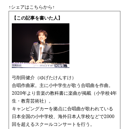
a
w
m
n
↑シェアはこちらから↑
c
it
ai
e
e
te
l
【この記事を書いた人】
b
r
o
o
k
弓削田健介（ゆげたけんすけ）
合唱作曲家。主に小中学生が歌う合唱曲を作曲。
2020年より音楽の教科書に楽曲が掲載（小学校4年
生・教育芸術社）。
キャンピングカーを拠点に合唱曲が歌われている
日本全国の小中学校、海外日本人学校などで2000
回を超えるスクールコンサートを行う。