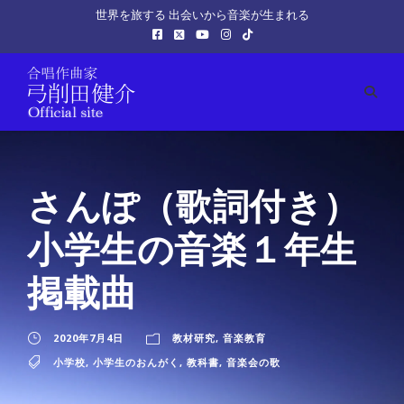
世界を旅する 出会いから音楽が生まれる
さんぽ（歌詞付き）
小学生の音楽１年生
掲載曲
2020年7月4日
教材研究
,
音楽教育
小学校
,
小学生のおんがく
,
教科書
,
音楽会の歌