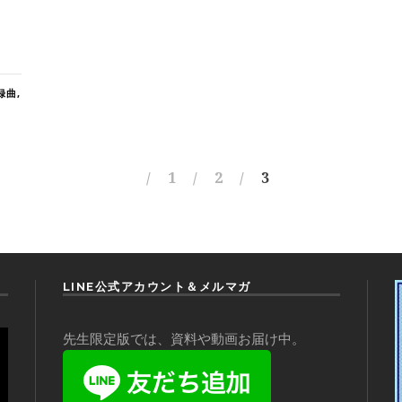
録曲
,
1
2
3
LINE公式アカウント＆メルマガ
先生限定版では、資料や動画お届け中。