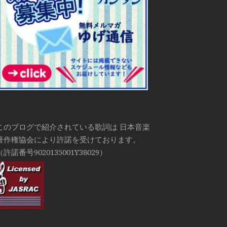
このブログで紹介されている歌詞は 日本音楽
著作権協会により許諾を受けております。
（許諾番号9020135001Y38029）