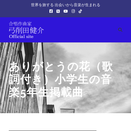
世界を旅する 出会いから音楽が生まれる
ありがとうの花（歌
詞付き）小学生の音
楽5年生掲載曲