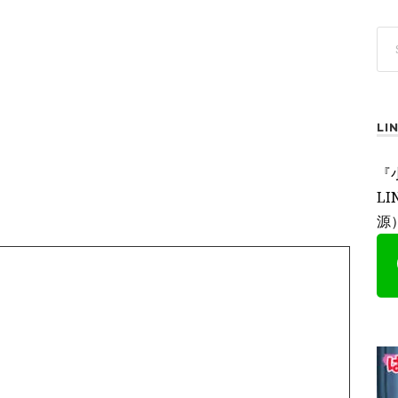
L
『
L
源