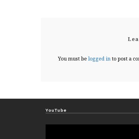
Lea
You must be
logged in
to post a c
YouTube