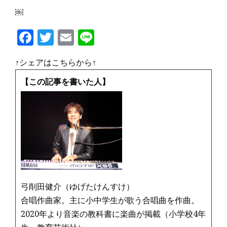
￼
F
T
E
Li
a
w
m
n
↑シェアはこちらから↑
c
it
ai
e
e
te
l
【この記事を書いた人】
b
r
o
o
k
弓削田健介（ゆげたけんすけ）
合唱作曲家。主に小中学生が歌う合唱曲を作曲。
2020年より音楽の教科書に楽曲が掲載（小学校4年