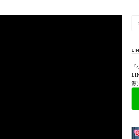
L
『
L
源