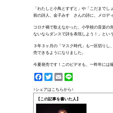
「わたしと小鳥とすずと」や「こだまでし
前の詩人、金子みすゞさんの詩に、メロデ
コロナ禍で歌えなかった、小学校の音楽の
ないならダンスで詩を表現しよう！」とい
３年３ヶ月の「マスク時代」も一区切りし
売できるようになりました。
今夏発売です！このビデオも、一昨年には
F
T
E
Li
a
w
m
n
↑シェアはこちらから↑
c
it
ai
e
e
te
l
【この記事を書いた人】
b
r