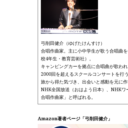
o
o
k
弓削田健介（ゆげたけんすけ）
合唱作曲家。主に小中学生が歌う合唱曲を
校4年生・教育芸術社）。
キャンピングカーを拠点に合唱曲が歌われ
2000回を超えるスクールコンサートを行
旅から得た気づき、出会いと感動を元に作
NHK全国放送（おはよう日本）、NHK
合唱作曲家」と呼ばれる。
Amazon著者ページ「弓削田健介」