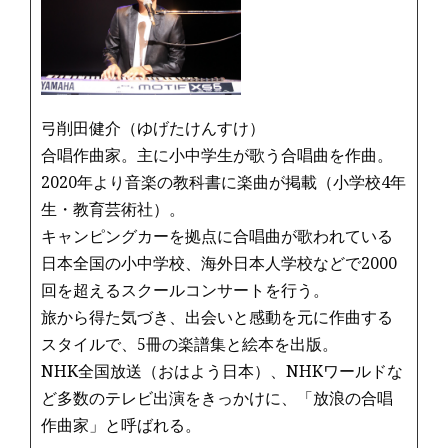
o
k
弓削田健介（ゆげたけんすけ）
合唱作曲家。主に小中学生が歌う合唱曲を作曲。
2020年より音楽の教科書に楽曲が掲載（小学校4年
生・教育芸術社）。
キャンピングカーを拠点に合唱曲が歌われている
日本全国の小中学校、海外日本人学校などで2000
回を超えるスクールコンサートを行う。
旅から得た気づき、出会いと感動を元に作曲する
スタイルで、5冊の楽譜集と絵本を出版。
NHK全国放送（おはよう日本）、NHKワールドな
ど多数のテレビ出演をきっかけに、「放浪の合唱
作曲家」と呼ばれる。