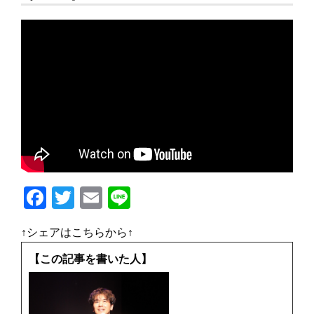
F
T
E
Li
a
w
m
n
↑シェアはこちらから↑
c
it
ai
e
e
te
l
【この記事を書いた人】
b
r
o