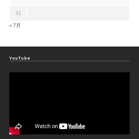
31
« 7月
YouTube